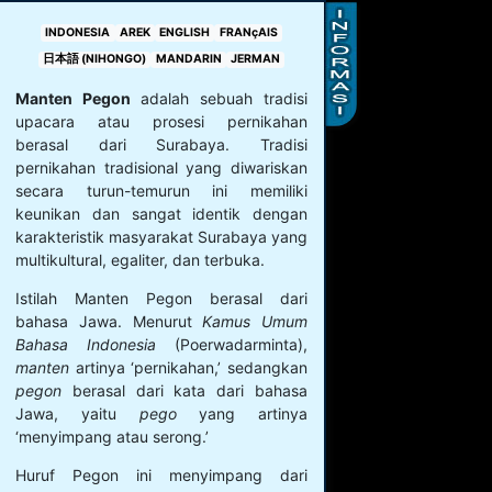
INDONESIA
AREK
ENGLISH
FRANçAIS
日本語 (NIHONGO)
MANDARIN
JERMAN
M
anten Pegon
adalah sebuah tradisi
upacara atau prosesi pernikahan
berasal dari Surabaya. Tradisi
pernikahan tradisional yang diwariskan
secara turun-temurun ini memiliki
keunikan dan sangat identik dengan
karakteristik masyarakat Surabaya yang
multikultural, egaliter, dan terbuka.
Istilah Manten Pegon berasal dari
bahasa Jawa. Menurut
Kamus Umum
Bahasa Indonesia
(Poerwadarminta),
manten
artinya ‘pernikahan,’ sedangkan
pegon
berasal dari kata dari bahasa
Jawa, yaitu
pego
yang artinya
‘menyimpang atau serong.’
Huruf Pegon ini menyimpang dari