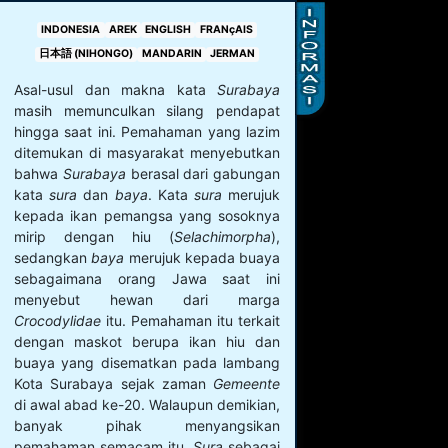
INDONESIA
AREK
ENGLISH
FRANçAIS
日本語 (NIHONGO)
MANDARIN
JERMAN
Asal-usul dan makna kata
Surabaya
masih memunculkan silang pendapat
hingga saat ini. Pemahaman yang lazim
ditemukan di masyarakat menyebutkan
bahwa
Surabaya
berasal dari gabungan
kata
sura
dan
baya
. Kata
sura
merujuk
kepada ikan pemangsa yang sosoknya
mirip dengan hiu (
Selachimorpha
),
sedangkan
baya
merujuk kepada buaya
sebagaimana orang Jawa saat ini
menyebut hewan dari marga
Crocodylidae
itu. Pemahaman itu terkait
dengan maskot berupa ikan hiu dan
buaya yang disematkan pada lambang
Kota Surabaya sejak zaman
Gemeente
di awal abad ke-20. Walaupun demikian,
banyak pihak menyangsikan
pemahaman semacam itu.
Sura
sebagai