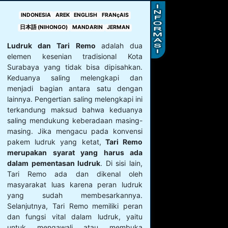
INDONESIA
AREK
ENGLISH
FRANçAIS
日本語 (NIHONGO)
MANDARIN
JERMAN
Ludruk dan Tari Remo
adalah dua
elemen kesenian tradisional Kota
Surabaya yang tidak bisa dipisahkan.
Keduanya saling melengkapi dan
menjadi bagian antara satu dengan
lainnya. Pengertian saling melengkapi ini
terkandung maksud bahwa keduanya
saling mendukung keberadaan masing-
masing. Jika mengacu pada konvensi
pakem ludruk yang ketat,
Tari Remo
merupakan syarat yang harus ada
dalam pementasan ludruk
. Di sisi lain,
Tari Remo ada dan dikenal oleh
masyarakat luas karena peran ludruk
yang sudah membesarkannya.
Selanjutnya, Tari Remo memiliki peran
dan fungsi vital dalam ludruk, yaitu
untuk mengawali atau membuka