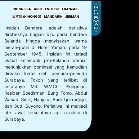
INDONESIA
AREK
ENGLISH
FRANçAIS
日本語 (NIHONGO)
MANDARIN
JERMAN
Insiden Bendera adalah peristiwa
dirobeknya bagian biru pada bendera
Belanda hingga menyisakan warna
merah-putih di Hotel Yamato pada 19
September 1945. Insiden ini terjadi
akibat kelompok pro-Belanda berniat
menunjukkan dominasi yang kemudian
direaksi keras oleh pemuda-pemuda
Surabaya. Tokoh yang terlibat di
antaranya MR. W.V.Ch. Ploegman,
Residen Soedirman, Bung Tomo, Abdul
Wahab, Sidik, Harijono, Budi Tjokrodjojo,
dan Sudi Suyono. Peristiwa ini menjadi
titik awal tersulutnya api revolusi di
Surabaya.