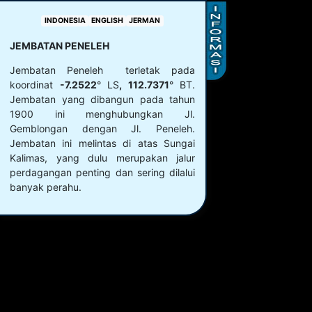
INDONESIA
ENGLISH
JERMAN
JEMBATAN PENELEH
Jembatan Peneleh terletak pada
koordinat
-7.2522
° LS
, 112.7371
° BT.
Jembatan yang dibangun pada tahun
1900 ini menghubungkan Jl.
Gemblongan dengan Jl. Peneleh.
Jembatan ini melintas di atas Sungai
Kalimas, yang dulu merupakan jalur
perdagangan penting dan sering dilalui
banyak perahu.