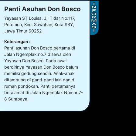
Panti Asuhan Don Bosco
Yayasan ST Louisa, Jl. Tidar No.117,
Petemon, Kec. Sawahan, Kota SBY,
Jawa Timur 60252
Keterangan :
Panti asuhan Don Bosco pertama di
Jalan Ngemplak no.7 disewa oleh
Yayasan Don Bosco. Pada awal
berdirinya Yayasan Don Bosco belum
memiliki gedung sendiri. Anak-anak
ditampung di panti-panti lain dan di
rumah pondokan. Panti pertamanya
beralamat di Jalan Ngemplak Nomor 7-
8 Surabaya.